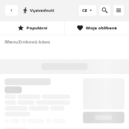
Vyzvednutí
CZ
Populární
Moje oblíbené
Menu
Zrnková káva