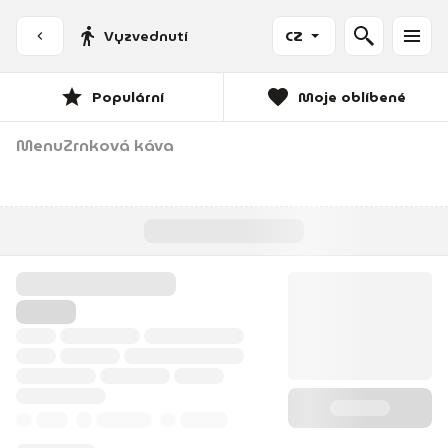
Vyzvednutí
CZ
Populární
Moje oblíbené
Menu
Zrnková káva