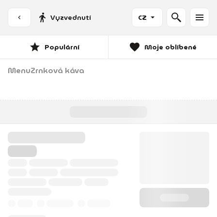
Vyzvednutí
CZ
Populární
Moje oblíbené
Menu
Zrnková káva