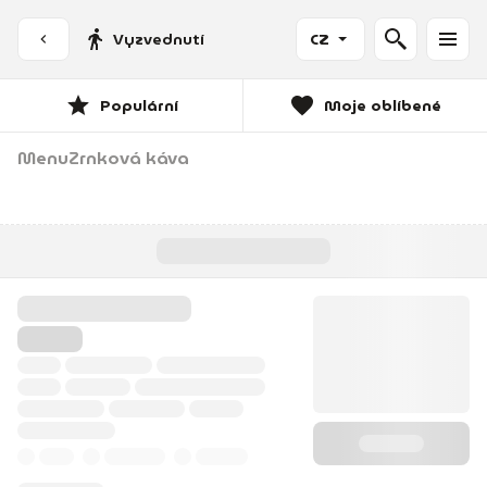
Vyzvednutí
CZ
Populární
Moje oblíbené
Menu
Zrnková káva