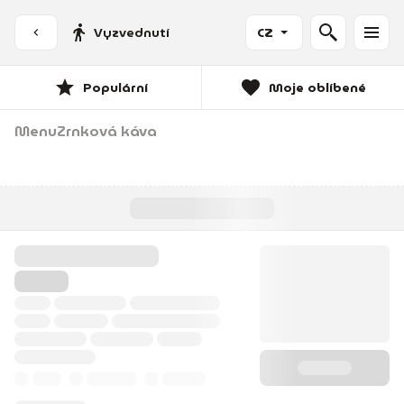
Vyzvednutí
CZ
Populární
Moje oblíbené
Menu
Zrnková káva