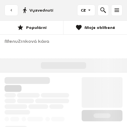
Vyzvednutí
CZ
Populární
Moje oblíbené
Menu
Zrnková káva