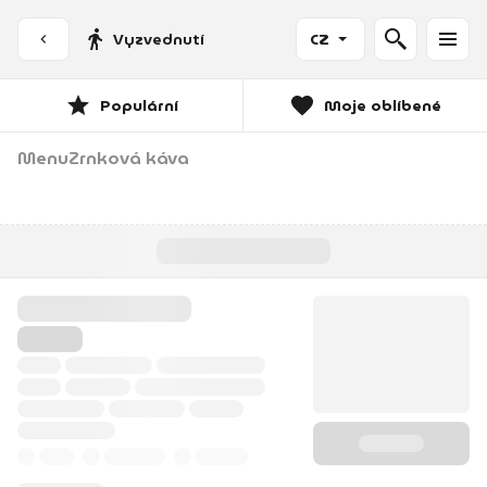
Vyzvednutí
CZ
Populární
Moje oblíbené
Menu
Zrnková káva