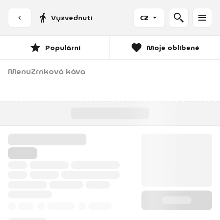
Vyzvednutí
CZ
Populární
Moje oblíbené
Menu
Zrnková káva