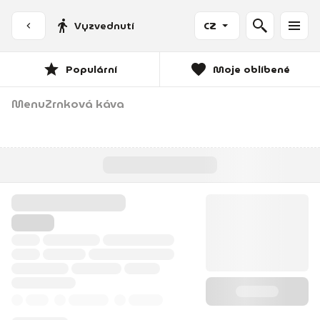
Vyzvednutí
CZ
Populární
Moje oblíbené
Menu
Zrnková káva