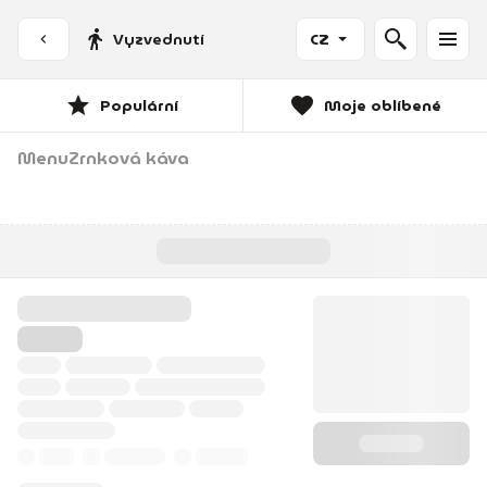
Vyzvednutí
CZ
Populární
Moje oblíbené
Menu
Zrnková káva