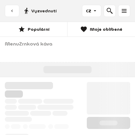
Vyzvednutí
CZ
Populární
Moje oblíbené
Menu
Zrnková káva