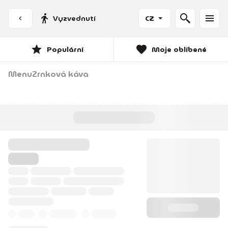
Vyzvednutí
CZ
Populární
Moje oblíbené
Menu
Zrnková káva