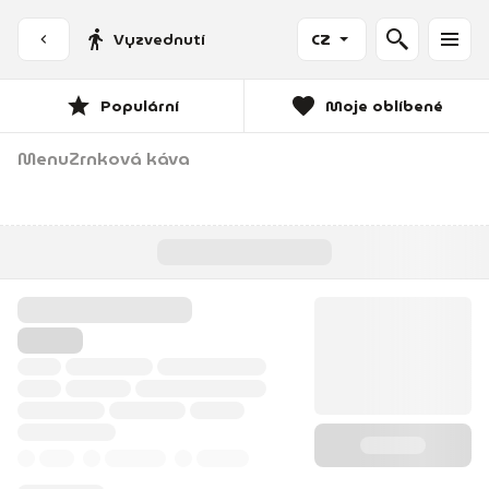
Vyzvednutí
CZ
Populární
Moje oblíbené
Menu
Zrnková káva