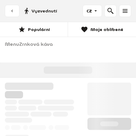
Vyzvednutí
CZ
Populární
Moje oblíbené
Menu
Zrnková káva