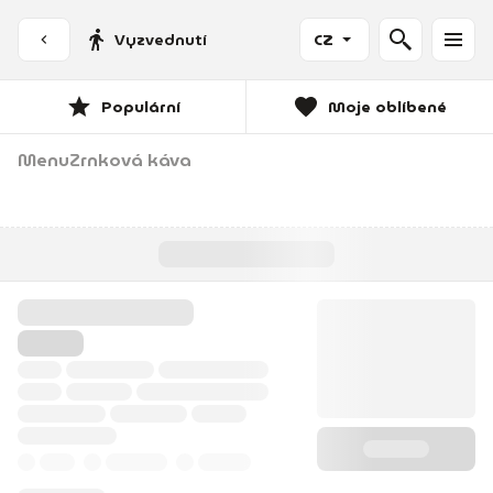
Vyzvednutí
CZ
Populární
Moje oblíbené
Menu
Zrnková káva