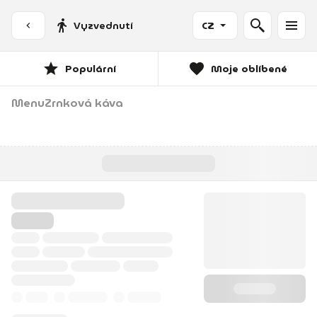
Vyzvednutí
CZ
Populární
Moje oblíbené
Menu
Zrnková káva