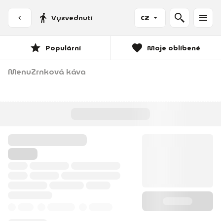
Vyzvednutí
CZ
Populární
Moje oblíbené
Menu
Zrnková káva