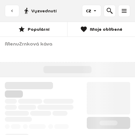
Vyzvednutí
CZ
Populární
Moje oblíbené
Menu
Zrnková káva