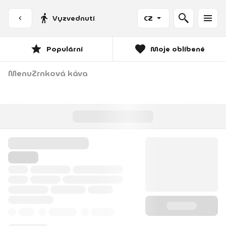
Vyzvednutí
CZ
Populární
Moje oblíbené
Menu
Zrnková káva