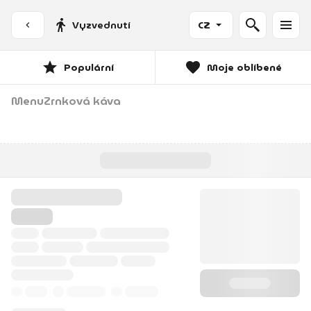
Vyzvednutí
CZ
Populární
Moje oblíbené
Menu
Zrnková káva