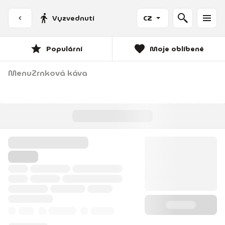
Vyzvednutí
CZ
Populární
Moje oblíbené
Menu
Zrnková káva