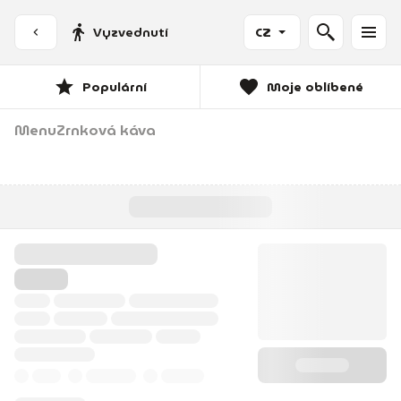
Vyzvednutí
CZ
Populární
Moje oblíbené
Menu
Zrnková káva