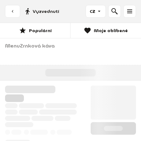
Vyzvednutí
CZ
Populární
Moje oblíbené
Menu
Zrnková káva