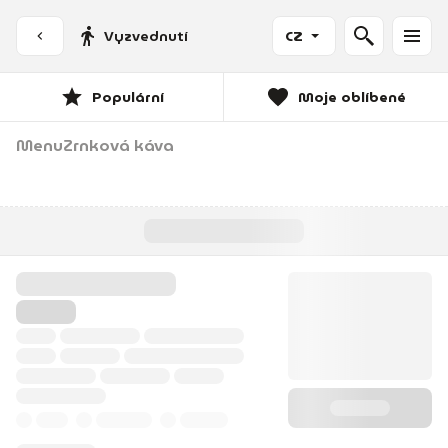
Vyzvednutí
CZ
Populární
Moje oblíbené
Menu
Zrnková káva