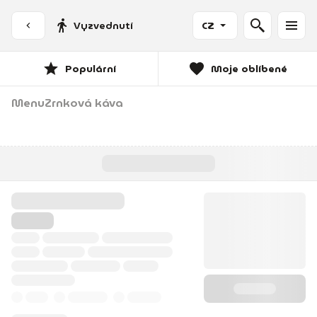
Vyzvednutí
CZ
Populární
Moje oblíbené
Menu
Zrnková káva