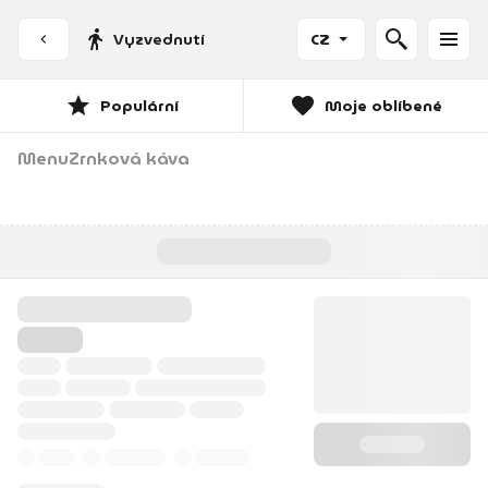
Vyzvednutí
CZ
Populární
Moje oblíbené
Menu
Zrnková káva