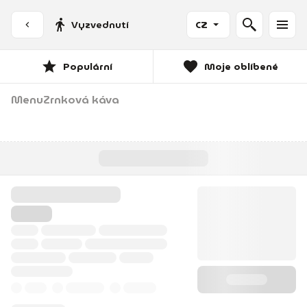
Vyzvednutí
CZ
Populární
Moje oblíbené
Menu
Zrnková káva