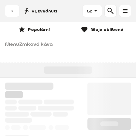
Vyzvednutí
CZ
Populární
Moje oblíbené
Menu
Zrnková káva