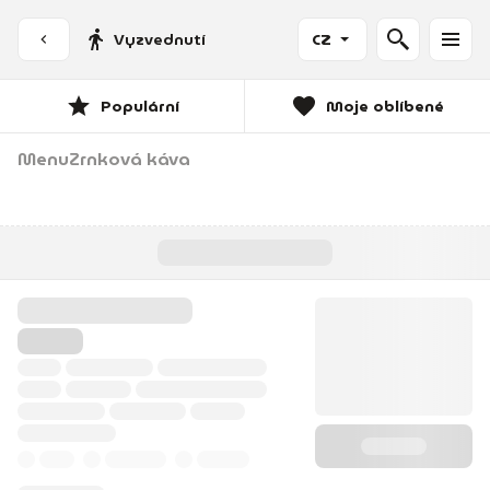
Vyzvednutí
CZ
Populární
Moje oblíbené
Menu
Zrnková káva