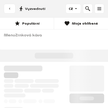
Vyzvednutí
CZ
Populární
Moje oblíbené
Menu
Zrnková káva