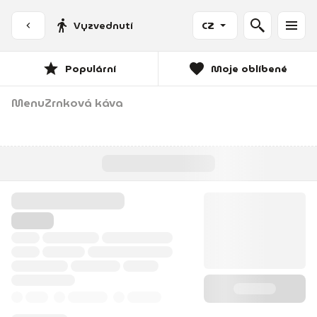
Vyzvednutí
CZ
Populární
Moje oblíbené
Menu
Zrnková káva