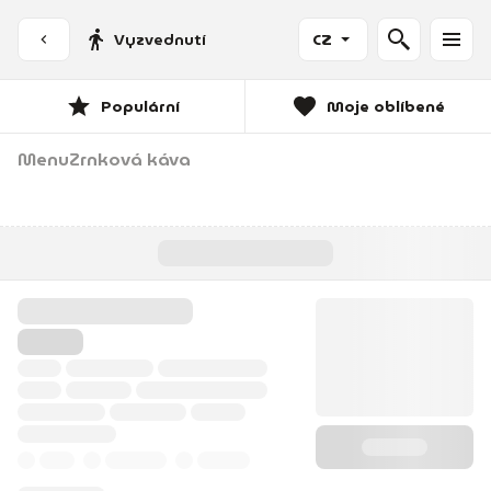
Vyzvednutí
CZ
Populární
Moje oblíbené
Menu
Zrnková káva