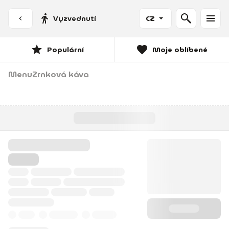
Vyzvednutí
CZ
Populární
Moje oblíbené
Menu
Zrnková káva