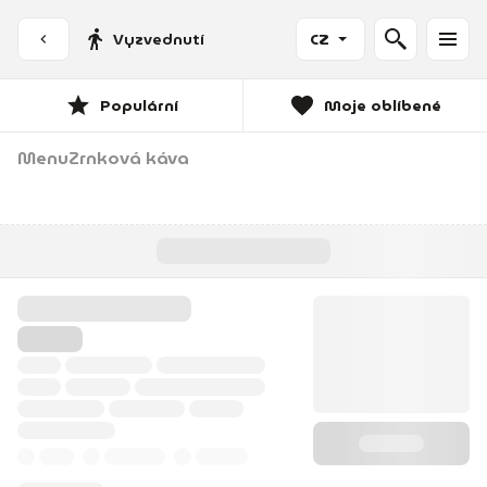
Vyzvednutí
CZ
Populární
Moje oblíbené
Menu
Zrnková káva