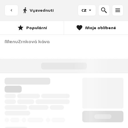
Vyzvednutí
CZ
Populární
Moje oblíbené
Menu
Zrnková káva