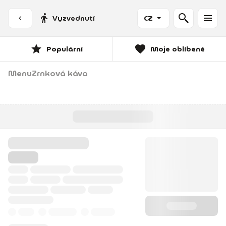
Vyzvednutí
CZ
Populární
Moje oblíbené
Menu
Zrnková káva