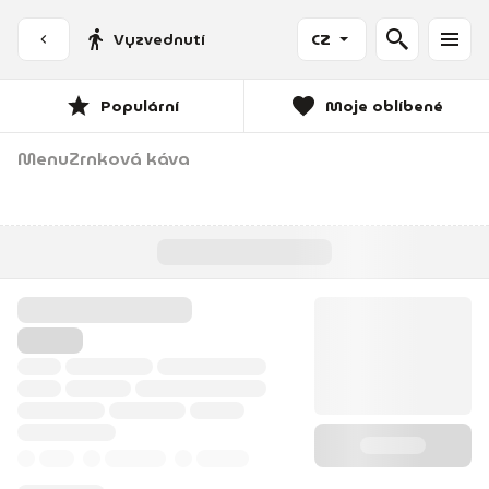
Vyzvednutí
CZ
Populární
Moje oblíbené
Menu
Zrnková káva