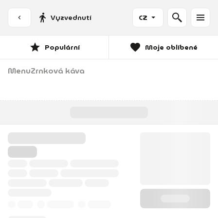
Vyzvednutí
CZ
Populární
Moje oblíbené
Menu
Zrnková káva