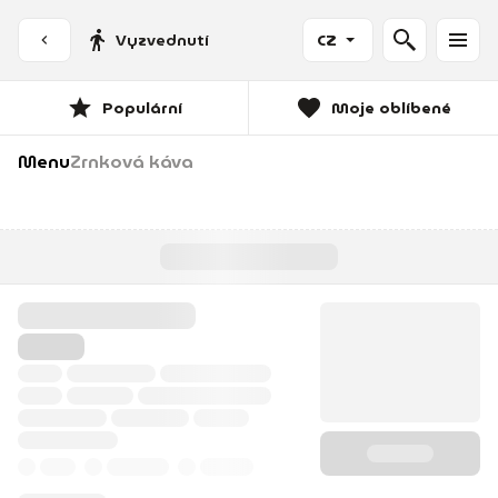
Vyzvednutí
CZ
Populární
Moje oblíbené
Menu
Zrnková káva